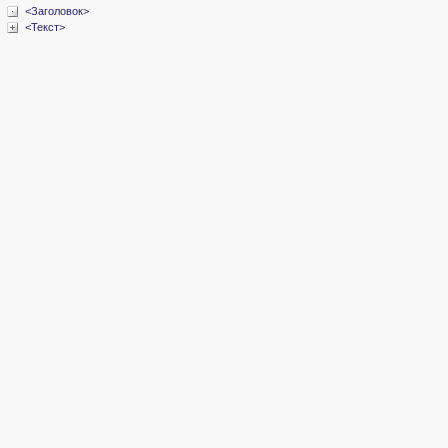
<Заголовок>
<Текст>