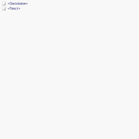
<Заголовок>
<Текст>